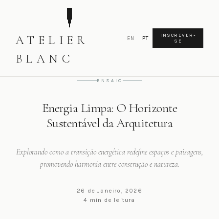
INSCREVER-
ATELIER
EN
PT
SE
INICIO
ENSAIO
ENERGIA LIMPA: O HORIZONTE...
BLANC
ENSAIO
Energia Limpa: O Horizonte
Sustentável da Arquitetura
Explorando como a transição energética redefine espaços e paisagens,
promovendo harmonia entre construção e natureza.
26 de Janeiro, 2026
4 min de leitura