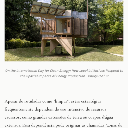
On the International Day for Clean Energy: How Local Initiatives Respond to
the Spatial Impacts of Energy Production - Image 8 of 12
Apesar de rotuladas como "limpas", estas estratégias
frequentemente dependem do uso intensivo de recursos
escassos, como grandes extensões de terra ou corpos d'água
extensos. Essa dependência pode originar as chamadas "zonas de