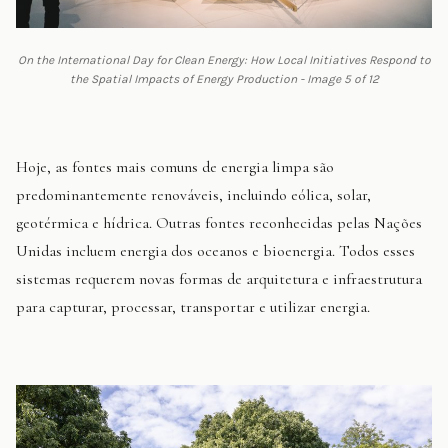
On the International Day for Clean Energy: How Local Initiatives Respond to
the Spatial Impacts of Energy Production - Image 5 of 12
Hoje, as fontes mais comuns de energia limpa são
predominantemente renováveis, incluindo eólica, solar,
geotérmica e hídrica. Outras fontes reconhecidas pelas Nações
Unidas incluem energia dos oceanos e bioenergia. Todos esses
sistemas requerem novas formas de arquitetura e infraestrutura
para capturar, processar, transportar e utilizar energia.