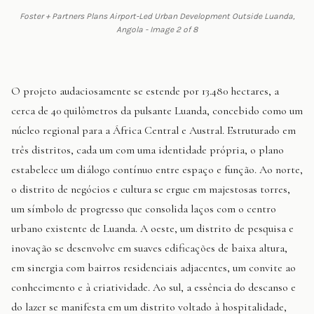
Foster + Partners Plans Airport-Led Urban Development Outside Luanda,
Angola - Image 2 of 8
O projeto audaciosamente se estende por 13.480 hectares, a
cerca de 40 quilômetros da pulsante Luanda, concebido como um
núcleo regional para a África Central e Austral. Estruturado em
três distritos, cada um com uma identidade própria, o plano
estabelece um diálogo contínuo entre espaço e função. Ao norte,
o distrito de negócios e cultura se ergue em majestosas torres,
um símbolo de progresso que consolida laços com o centro
urbano existente de Luanda. A oeste, um distrito de pesquisa e
inovação se desenvolve em suaves edificações de baixa altura,
em sinergia com bairros residenciais adjacentes, um convite ao
conhecimento e à criatividade. Ao sul, a essência do descanso e
do lazer se manifesta em um distrito voltado à hospitalidade,