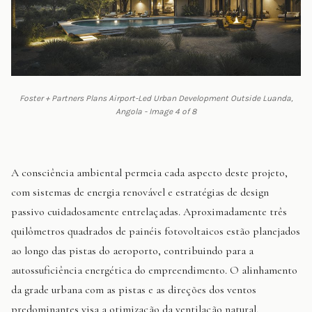
Foster + Partners Plans Airport-Led Urban Development Outside Luanda,
Angola - Image 4 of 8
A consciência ambiental permeia cada aspecto deste projeto,
com sistemas de energia renovável e estratégias de design
passivo cuidadosamente entrelaçadas. Aproximadamente três
quilômetros quadrados de painéis fotovoltaicos estão planejados
ao longo das pistas do aeroporto, contribuindo para a
autossuficiência energética do empreendimento. O alinhamento
da grade urbana com as pistas e as direções dos ventos
predominantes visa a otimização da ventilação natural,