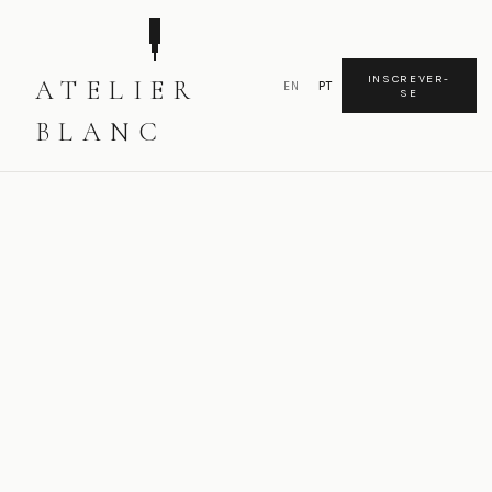
INSCREVER-
ATELIER
EN
PT
SE
BLANC